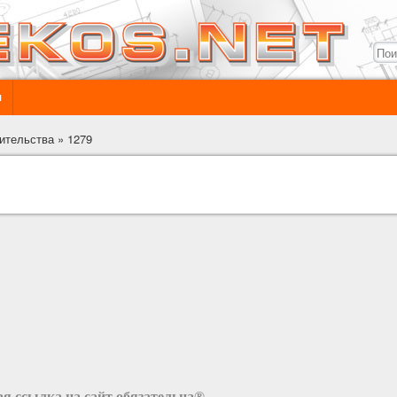
ы
ительства
»
1279
я ссылка на сайт обязательна®