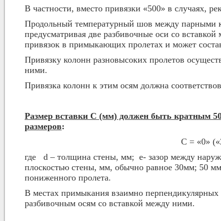
В частности, вместо привязки «500» в случаях, р
Продольный температурный шов между парными ко
предусматривая две разбивочные оси со вставкой м
привязок в примыкающих пролетах и может состав
Привязку колонн разновысоких пролетов осущест
ними.
Привязка колонн к этим осям должна соответствов
Размер вставки С (мм) должен быть кратным 50
размеров
:
С = «0» («
где d – толщина стены, мм; e- зазор между нар
плоскостью стены, мм, обычно равное 30мм; 50 м
пониженного пролета.
В местах примыкания взаимно перпендикулярных 
разбивочным осям со вставкой между ними.