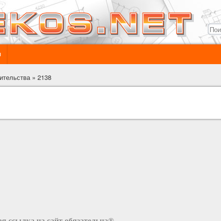
ы
ительства
»
2138
я ссылка на сайт обязательна®