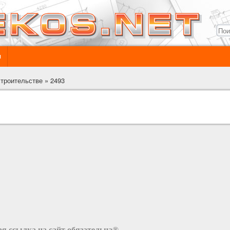
ы
строительстве
»
2493
я ссылка на сайт обязательна®