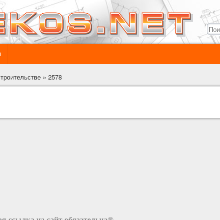
ы
строительстве
»
2578
я ссылка на сайт обязательна®