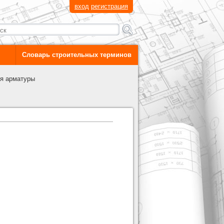
вход
регистрация
Словарь строительных терминов
я арматуры