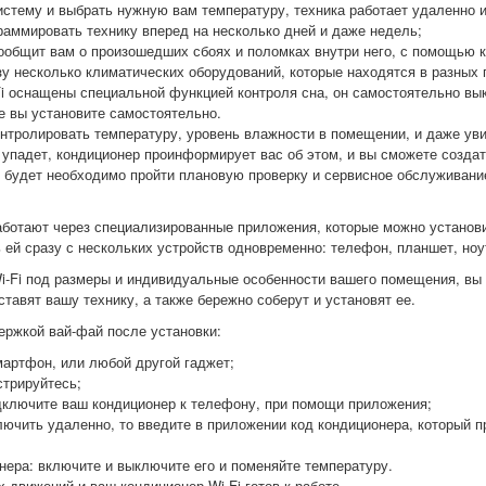
стему и выбрать нужную вам температуру, техника работает удаленно 
раммировать технику вперед на несколько дней и даже недель;
ообщит вам о произошедших сбоях и поломках внутри него, с помощью к
у несколько климатических оборудований, которые находятся в разных
Fi оснащены специальной функцией контроля сна, он самостоятельно в
е вы установите самостоятельно.
нтролировать температуру, уровень влажности в помещении, и даже уви
о упадет, кондиционер проинформирует вас об этом, и вы сможете созд
ру будет необходимо пройти плановую проверку и сервисное обслуживани
аботают через специализированные приложения, которые можно установи
 ей сразу с нескольких устройств одновременно: телефон, планшет, ноу
Wi-Fi под размеры и индивидуальные особенности вашего помещения, вы
тавят вашу технику, а также бережно соберут и установят ее.
ержкой вай-фай после установки:
артфон, или любой другой гаджет;
стрируйтесь;
дключите ваш кондиционер к телефону, при помощи приложения;
лючить удаленно, то введите в приложении код кондиционера, который п
нера: включите и выключите его и поменяйте температуру.
 движений и ваш кондиционер Wi-Fi готов к работе.