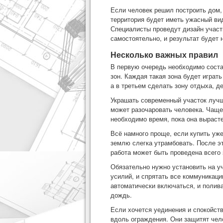
Если человек решил построить дом, 
территория будет иметь ужасный ви
Специалисты проведут дизайн участ
самостоятельно, и результат будет 
Несколько важных правил
В первую очередь необходимо соста
зон. Каждая такая зона будет играт
а в третьем сделать зону отдыха, д
Украшать современный участок лучш
может разочаровать человека. Чаще 
необходимо время, пока она вырасте
Всё намного проще, если купить уже
землю слегка утрамбовать. После э
работа может быть проведена всего 
Обязательно нужно установить на у
усилий, и спрятать все коммуникаци
автоматически включаться, и полива
дождь.
Если хочется уединения и спокойст
вдоль ограждения. Они защитят чел