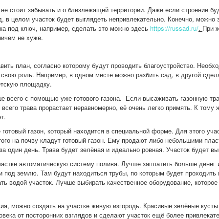
не стоит забывать и о близлежащей территории. Даже если строение бу
д, в целом участок будет выглядеть непривлекательно. Конечно, можно
ка под ключ, например, сделать это можно здесь
https://russad.ru/
.
При 
ничем не хуже.
вить план, согласно которому будут проводить благоустройство. Необхо
ь свою роль. Например, в одном месте можно разбить сад, в другой сде
етскую площадку.
е всего с помощью уже готового газона. Если высаживать газонную тра
всего трава прорастает неравномерно, её очень легко примять. К тому ж
т.
 готовый газон, который находится в специальной форме. Для этого учас
того на почву кладут готовый газон. Ему продают либо небольшими пла
за один день. Трава будет зелёная и идеально ровная. Участок будет вы
частке автоматическую систему полива. Лучше заплатить больше денег
и под землю. Там будут находиться трубы, по которым будет проходить
ть водой участок. Лучше выбирать качественное оборудование, которое
вия, можно создать на участке живую изгородь. Красивые зелёные куст
овека от посторонних взглядов и сделают участок ещё более привлекат