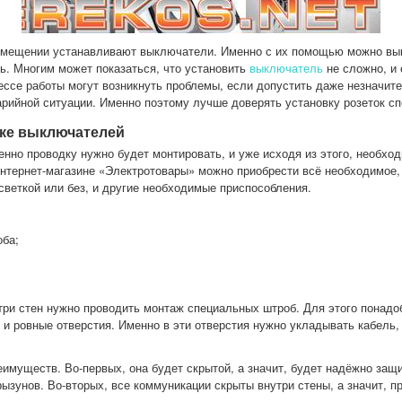
омещении устанавливают выключатели. Именно с их помощью можно вык
ь. Многим может показаться, что установить
выключатель
не сложно, и 
цессе работы могут возникнуть проблемы, если допустить даже незначи
арийной ситуации. Именно поэтому лучше доверять установку розеток с
вке выключателей
енно проводку нужно будет монтировать, и уже исходя из этого, необхо
интернет-магазине «Электротовары» можно приобрести всё необходимое,
веткой или без, и другие необходимые приспособления.
оба;
три стен нужно проводить монтаж специальных штроб. Для этого понадо
и ровные отверстия. Именно в эти отверстия нужно укладывать кабель,
еимуществ. Во-первых, она будет скрытой, а значит, будет надёжно защ
рызунов. Во-вторых, все коммуникации скрыты внутри стены, а значит, п