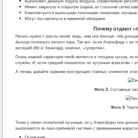
Выполняют двойную подачу воздуха, управляемую регулят
Имеют закрытую и открытую (каркас из стальной сетки) кам
Комплектуются выносными топочными тоннелями, которые 
Могут поставляться в каменной облицовке.
Почему отдают «
Начать нужно с массы печей, ведь, чем она больше, тем дольше
больше полезного легкого пара. Так вот, если Атмосферу с ее 16
весящий 260 кг Авангард, конечно, «супертяж».
Очень важной характеристикой является и толщина чугуна, из ко
службы. И, если средний показатель по чугунным агрегатам – эт
А теперь давайте сравним конструкцию главных элементов этих
Фото 2.
Составные час
Фото 3.
Черте
Топки у обоих отопителей чугунные, но у Атмосферы она цельно
выполняется по пазо-гребневой системе с применением жаростой
Основание.