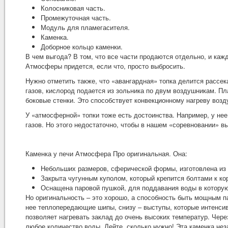
Колосниковая часть.
Промежуточная часть.
Модуль для пламегасителя.
Каменка.
Доборное кольцо каменки.
В чем выгода? В том, что все части продаются отдельно, и ка
Атмосферы придется, если что, просто выбросить.
Нужно отметить также, что «авангардная» топка делится рассек
газов, кислород подается из зольника по двум воздушникам. П
боковые стенки. Это способствует конвекционному нагреву возд
У «атмосферной» топки тоже есть достоинства. Например, у не
газов. Но этого недостаточно, чтобы в нашем «соревновании» в
Каменка у печи Атмосфера Про оригинальная. Она:
Небольших размеров, сферической формы, изготовлена из с
Закрыта чугунным куполом, который крепится болтами к ко
Оснащена паровой пушкой, для поддавания воды в которую 
Но оригинальность – это хорошо, а способность быть мощным п
нее теплопередающие шипы, снизу – выступы, которые интенси
позволяет нагревать заклад до очень высоких температур. Чер
любое количество воды. Лейте, сколько нужно! Эта каменка не