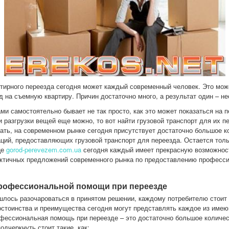
тирного переезда сегодня может каждый современный человек. Это мож
 на съемную квартиру. Причин достаточно много, а результат один – не
и самостоятельно бывает не так просто, как это может показаться на п
и разгрузки вещей еще можно, то вот найти грузовой транспорт для их п
вать, на современном рынке сегодня присутствует достаточно большое 
аций, предоставляющих грузовой транспорт для переезда. Остается тол
це
gorod-perevezem.com.ua
сегодня каждый имеет прекрасную возможност
ктичных предложений современного рынка по предоставлению профессио
рофессиональной помощи при переезде
ишлось разочароваться в принятом решении, каждому потребителю стоит
достоинства и преимущества сегодня могут представлять каждое из име
рофессиональная помощь при переезде – это достаточно большое колич
одчеркнуть стоит такие, как: