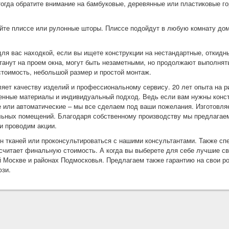
тогда обратите внимание на бамбуковые, деревянные или пластиковые г
.
те плиссе или рулонные шторы. Плиссе подойдут в любую комнату дома
ля вас находкой, если вы ищете конструкции на нестандартные, откидные
танут на проем окна, могут быть незаметными, но продолжают выполнят
тоимость, небольшой размер и простой монтаж.
яет качеству изделий и профессиональному сервису. 20 лет опыта на р
енные материалы и индивидуальный подход. Ведь если вам нужны конст
ые или автоматические – мы все сделаем под ваши пожелания. Изготовля
льных помещений. Благодаря собственному производству мы предлагаем
и проводим акции.
н тканей или проконсультироваться с нашими консультантами. Также сп
ссчитает финальную стоимость. А когда вы выберете для себе лучшие с
й Москве и районах Подмосковья. Предлагаем также гарантию на свои ро
юзи.