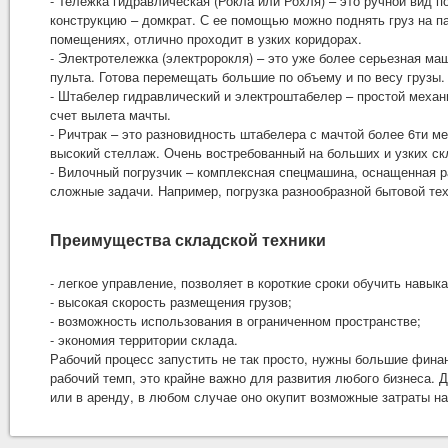
- Тележка гидравлическая (Рокла или Рохля) – это ручной вид п
конструкцию – домкрат. С ее помощью можно поднять груз на п
помещениях, отлично проходит в узких коридорах.
- Электротележка (электророкля) – это уже более серьезная м
пульта. Готова перемещать большие по объему и по весу грузы
- Штабелер гидравлический и электроштабелер – простой механ
счет вылета мачты.
- Ричтрак – это разновидность штабелера с мачтой более 6ти м
высокий стеллаж. Очень востребованный на больших и узких ск
- Вилочный погрузчик – комплексная спецмашина, оснащенная 
сложные задачи. Например, погрузка разнообразной бытовой тех
Преимущества складской техники
- легкое управление, позволяет в короткие сроки обучить навык
- высокая скорость размещения грузов;
- возможность использования в ограниченном пространстве;
- экономия территории склада.
Рабочий процесс запустить не так просто, нужны большие фин
рабочий темп, это крайне важно для развития любого бизнеса. 
или в аренду, в любом случае оно окупит возможные затраты на