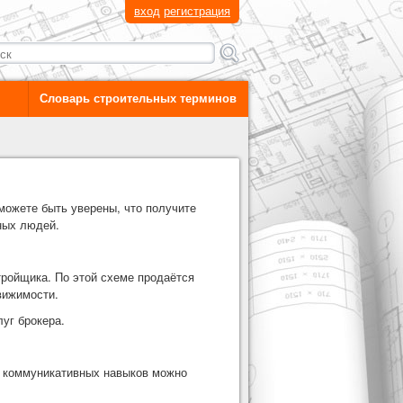
вход
регистрация
Словарь строительных терминов
можете быть уверены, что получите
ных людей.
тройщика. По этой схеме продаётся
вижимости.
уг брокера.
х коммуникативных навыков можно