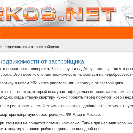
ы
и недвижимости от застройщика
недвижимости от застройщика
 это возможность совершить безопасную и надёжную сделку. Так что вы 
сроки. Это также исключает возможность напороться на недобросовест
вартиру в новом ЖК: через риелтора или напрямую от застройщика.
онтракт с агентом, который выступает официальным представителем зас
выгодно, когда старую квартиру нужно продать перед покупкой новой нед
тве с риелтором к самой стоимости квартиры добавляется стоимость усл
квартиры напрямую от застройщика ЖК Алиа в Москве:
При этом вам не придётся платить комиссию. Также при наличии хороши
ить квартиру в новостройке по довольно выгодной цене.