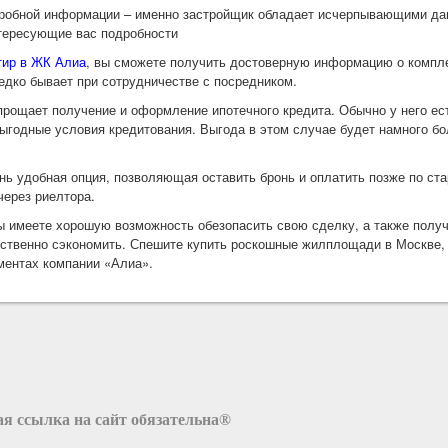
дробной информации – именно застройщик обладает исчерпывающими да
нтересующие вас подробности
тир в ЖК Алиа
, вы сможете получить достоверную информацию о компле
едко бывает при сотрудничестве с посредником.
прощает получение и оформление ипотечного кредита. Обычно у него ес
годные условия кредитования. Выгода в этом случае будет намного бо
нь удобная опция, позволяющая оставить бронь и оплатить позже по ст
через риелтора.
вы имеете хорошую возможность обезопасить свою сделку, а также полу
ественно сэкономить. Спешите купить роскошные жилплощади в Москве,
ментах компании «Алиа».
я ссылка на сайт обязательна®