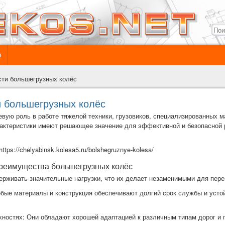
ы
сти большегрузных колёс
и большегрузных колёс
вую роль в работе тяжелой техники, грузовиков, специализированных 
рактеристики имеют решающее значение для эффективной и безопасной
https://chelyabinsk.kolesa5.ru/bolshegruznye-kolesa/
преимущества большегрузных колёс
ерживать значительные нагрузки, что их делает незаменимыми для пере
обые материалы и конструкция обеспечивают долгий срок службы и усто
хностях: Они обладают хорошей адаптацией к различным типам дорог и п