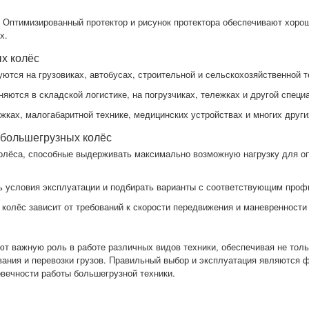
: Оптимизированный протектор и рисунок протектора обеспечивают хоро
х.
х колёс
ются на грузовиках, автобусах, строительной и сельскохозяйственной т
яются в складской логистике, на погрузчиках, тележках и другой специ
жках, малогабаритной технике, медицинских устройствах и многих други
большегрузных колёс
колёса, способные выдерживать максимально возможную нагрузку для о
ть условия эксплуатации и подбирать варианты с соответствующим про
 колёс зависит от требований к скорости передвижения и маневренности 
ют важную роль в работе различных видов техники, обеспечивая не толь
вания и перевозки грузов. Правильный выбор и эксплуатация являются
вечности работы большегрузной техники.