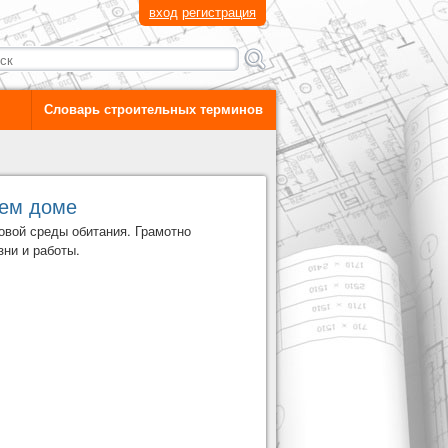
вход
регистрация
Словарь строительных терминов
шем доме
овой среды обитания. Грамотно
зни и работы.