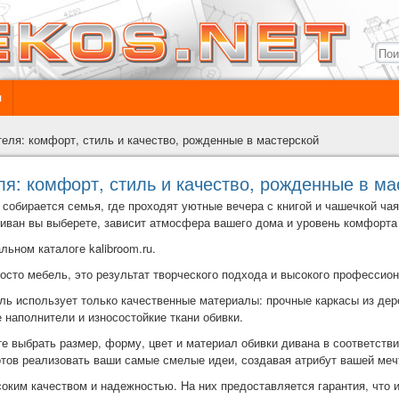
ы
еля: комфорт, стиль и качество, рожденные в мастерской
я: комфорт, стиль и качество, рожденные в ма
е собирается семья, где проходят уютные вечера с книгой и чашечкой ча
 диван вы выберете, зависит атмосфера вашего дома и уровень комфорта
альном каталоге
kalibroom.ru
.
росто мебель, это результат творческого подхода и высокого профессио
ель использует только качественные материалы: прочные каркасы из де
наполнители и износостойкие ткани обивки.
е выбрать размер, форму, цвет и материал обивки дивана в соответств
отов реализовать ваши самые смелые идеи, создавая атрибут вашей меч
соким качеством и надежностью. На них предоставляется гарантия, что