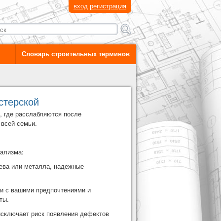
вход
регистрация
Словарь строительных терминов
стерской
я, где расслабляются после
 всей семьи.
нализма:
рева или металла, надежные
ии с вашими предпочтениями и
ты.
 исключает риск появления дефектов