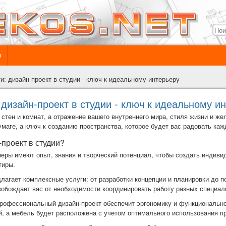
ы
и: дизайн-проект в студии - ключ к идеальному интерьеру
 дизайн-проект в студии - ключ к идеальному и
р стен и комнат, а отражение вашего внутреннего мира, стиля жизни и ж
бумаге, а ключ к созданию пространства, которое будет вас радовать каж
-проект в студии?
еры имеют опыт, знания и творческий потенциал, чтобы создать индив
тиры.
лагает комплексные услуги: от разработки концепции и планировки до п
вобождает вас от необходимости координировать работу разных специал
профессиональный дизайн-проект обеспечит эргономику и функционально
й, а мебель будет расположена с учетом оптимального использования п