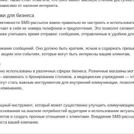
зависимо от наличия интернета.
ки для бизнеса
ктивности SMS-рассылок важно правильно их настроить и использоват
чает в себя их номера телефонов и предпочтения. Это позволит сегмен
кже учитывать время отправки: сообщения, отправленные в удобное дл
жание сообщений. Оно должно быть кратким, ясным и содержать призыв
 акциях или событиях, которые могут быть интересны вашим клиентам.
я
о использованы в различных сферах бизнеса. Розничные магазины мог
— напоминать о бронировании столиков, а медицинские учреждения — от
огут стать важным инструментом для внутренней коммуникации, позвол
 изменениях.
щный инструмент, который может существенно улучшить коммуникацию 
основанная на анализе потребностей аудитории и использовании актуаль
ентов и создать прочные отношения с клиентами. Внедрение SMS-расс
оста вашей компании.