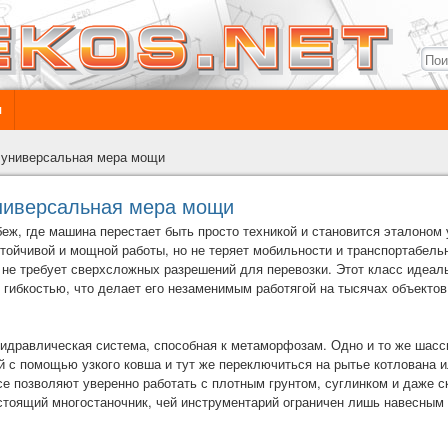
ы
: универсальная мера мощи
универсальная мера мощи
беж, где машина перестает быть просто техникой и становится эталоном 
тойчивой и мощной работы, но не теряет мобильности и транспортабельн
не требует сверхсложных разрешений для перевозки. Этот класс идеа
гибкостью, что делает его незаменимым работягой на тысячах объектов
 гидравлическая система, способная к метаморфозам. Одно и то же шас
й с помощью узкого ковша и тут же переключиться на рытье котлована и
ссе позволяют уверенно работать с плотным грунтом, суглинком и даже 
стоящий многостаночник, чей инструментарий ограничен лишь навесным