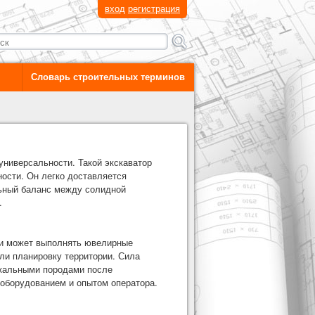
вход
регистрация
Словарь строительных терминов
универсальности. Такой экскаватор
ости. Он легко доставляется
льный баланс между солидной
.
си может выполнять ювелирные
ли планировку территории. Сила
скальными породами после
 оборудованием и опытом оператора.