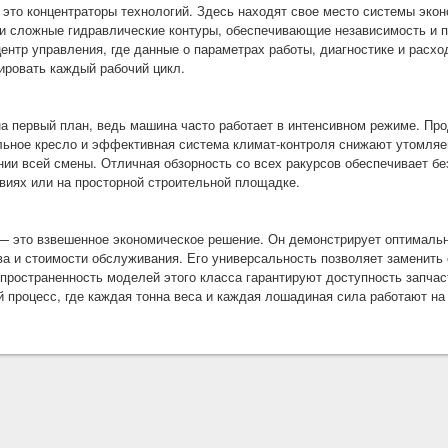
—
это концентраторы технологий. Здесь находят свое место системы эко
 и сложные гидравлические контуры, обеспечивающие независимость и 
ентр управления, где данные о параметрах работы, диагностике и расхо
зировать каждый рабочий цикл.
на первый план, ведь машина часто работает в интенсивном режиме. Пр
ьное кресло и эффективная система климат-контроля снижают утомляе
ии всей смены. Отличная обзорность со всех ракурсов обеспечивает без
овиях или на просторной строительной площадке.
—
это взвешенное экономическое решение. Он демонстрирует оптималь
ва и стоимости обслуживания. Его универсальность позволяет заменить
пространенность моделей этого класса гарантируют доступность запчаст
 процесс, где каждая тонна веса и каждая лошадиная сила работают на