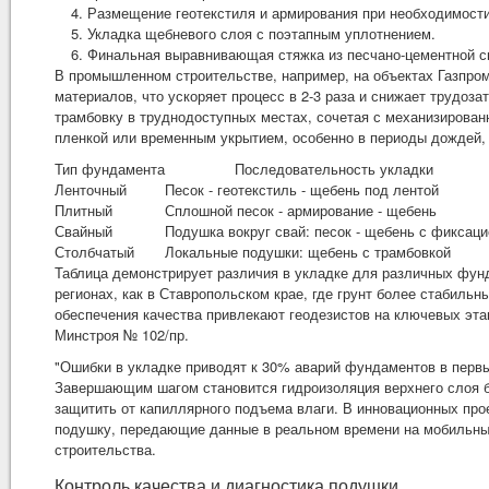
Размещение геотекстиля и армирования при необходимости
Укладка щебневого слоя с поэтапным уплотнением.
Финальная выравнивающая стяжка из песчано-цементной с
В промышленном строительстве, например, на объектах Газпро
материалов, что ускоряет процесс в 2-3 раза и снижает трудо
трамбовку в труднодоступных местах, сочетая с механизирова
пленкой или временным укрытием, особенно в периоды дождей,
Тип фундамента
Последовательность укладки
Ленточный
Песок - геотекстиль - щебень под лентой
Плитный
Сплошной песок - армирование - щебень
Свайный
Подушка вокруг свай: песок - щебень с фиксаци
Столбчатый
Локальные подушки: щебень с трамбовкой
Таблица демонстрирует различия в укладке для различных фунд
регионах, как в Ставропольском крае, где грунт более стабиль
обеспечения качества привлекают геодезистов на ключевых эта
Минстроя № 102/пр.
"Ошибки в укладке приводят к 30% аварий фундаментов в первы
Завершающим шагом становится гидроизоляция верхнего слоя б
защитить от капиллярного подъема влаги. В инновационных про
подушку, передающие данные в реальном времени на мобильные
строительства.
Контроль качества и диагностика подушки