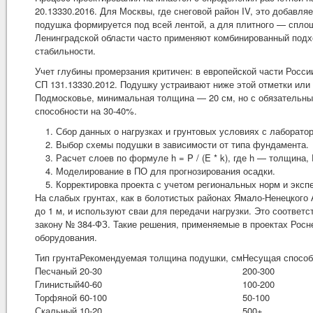
20.13330.2016. Для Москвы, где снеговой район IV, это добавл
подушка формируется под всей лентой, а для плитного — спло
Ленинградской области часто применяют комбинированный подх
стабильности.
Учет глубины промерзания критичен: в европейской части России
СП 131.13330.2012. Подушку устраивают ниже этой отметки или
Подмосковье, минимальная толщина — 20 см, но с обязательны
способности на 30-40%.
Сбор данных о нагрузках и грунтовых условиях с лаборатор
Выбор схемы подушки в зависимости от типа фундамента.
Расчет слоев по формуле h = P / (E * k), где h — толщина
Моделирование в ПО для прогнозирования осадки.
Корректировка проекта с учетом региональных норм и экспе
На слабых грунтах, как в болотистых районах Ямало-Ненецкого
до 1 м, и используют сваи для передачи нагрузки. Это соотве
закону № 384-ФЗ. Такие решения, применяемые в проектах Росн
оборудования.
Тип грунта
Рекомендуемая толщина подушки, см
Несущая способ
Песчаный
20-30
200-300
Глинистый
40-60
100-200
Торфяной
60-100
50-100
Скальный
10-20
500+