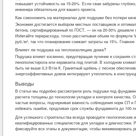
повышает устойчивость на 15-20%. Если сваи забурены глубоко
инженера обязательна для вашего проекта.
Как сэкономить на материалах для подушки без потери кач
Экономия достигается выбором местных поставщиков и оптимал
бетона, сертифицированный по ГОСТ, — он на 20-30% дешевле г
Избегайте перерасхода, точно рассчитывая объем по формуле V
руб./м³, так что планирование снижает затраты на 15%. Главное
Влияет ли подушка на теплоизоляцию дома?
Подушка влияет косвенно, предотвращая пучение и сохраняя ст
пенополистирола или керамзита под плитой. В холодном клима
быть не выше 0,3 Вт/м·К. Гранитный щебень с песком обеспечи
энергоэффективных домов интегрируют утеплитель в конструкц
Выводы
В статье мы подробно рассмотрели роль подушки под фундамент
расчета толщины до технологии укладки и контроля качества. 
частые вопросы, подчеркивая важность соблюдения норм СП и Г
избежать ошибок, продлевая срок службы фундамента до 100 л
Для успешного строительства всегда проводите геологические 
квалифицированных специалистов для укладки и диагностики. Р
фиксируйте все этапы в документации, чтобы минимизировать р