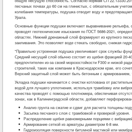
общую несущую способность. Согласно нормам СП 22.13330.2016
песчаных почвах до 60 см на глинистых, с обязательным учетом
колебания температуры, подушка отводит воду и предотвращает
Урала.
Основные функции подушки включают выравнивание рельефа, ф
проводят геотехнические изыскания по ГОСТ 5686-2021, опреде
областях. Нижний дренажный слой формируют из крупного песка
заиливания. Это позволяет воде стекать свободно, снижая гид
"Правильно устроенная подушка увеличивает срок службы фунда
Средний несущий слой обычно состоит из щебня фракцией 20-40
предпочтителен из-за своей морозостойкости F300 и низкой рад
строителей, таких как компании в Краснодарском крае, его соче
Верхний защитный слой может быть бетонным с армированием, 
Укладка подушки начинается с очистки котлована от раститель
водой для лучшего уплотнения, используя трамбовку или вибро
качества проводят с помощью плотномера, обеспечивая отсутст
зонах, как в Калининградской области, добавляют перфорирова
Анализ грунта на сжатие и сдвиг для расчета толщины под
Засыпка песчаного слоя с трамбовкой и проверкой уровня.
Распределение щебня равномерными порциями с вибрацие
Армирование сеткой из арматуры диаметром 6-8 мм.
Гидроизоляция поверхности битумной мастикой или мембра