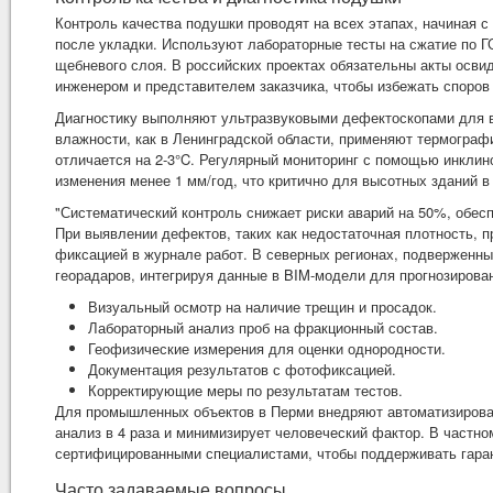
Контроль качества подушки проводят на всех этапах, начиная 
после укладки. Используют лабораторные тесты на сжатие по Г
щебневого слоя. В российских проектах обязательны акты осви
инженером и представителем заказчика, чтобы избежать споров
Диагностику выполняют ультразвуковыми дефектоскопами для в
влажности, как в Ленинградской области, применяют термограф
отличается на 2-3°C. Регулярный мониторинг с помощью инклин
изменения менее 1 мм/год, что критично для высотных зданий в
"Систематический контроль снижает риски аварий на 50%, обес
При выявлении дефектов, таких как недостаточная плотность, 
фиксацией в журнале работ. В северных регионах, подверженн
георадаров, интегрируя данные в BIM-модели для прогнозирова
Визуальный осмотр на наличие трещин и просадок.
Лабораторный анализ проб на фракционный состав.
Геофизические измерения для оценки однородности.
Документация результатов с фотофиксацией.
Корректирующие меры по результатам тестов.
Для промышленных объектов в Перми внедряют автоматизирован
анализ в 4 раза и минимизирует человеческий фактор. В частн
сертифицированными специалистами, чтобы поддерживать гаран
Часто задаваемые вопросы