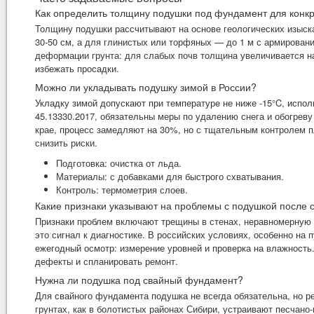
Как определить толщину подушки под фундамент для конкр
Толщину подушки рассчитывают на основе геологических изыскан
30-50 см, а для глинистых или торфяных — до 1 м с армирован
деформации грунта: для слабых почв толщина увеличивается на
избежать просадки.
Можно ли укладывать подушку зимой в России?
Укладку зимой допускают при температуре не ниже -15°C, испо
45.13330.2017, обязательны меры по удалению снега и обогрев
крае, процесс замедляют на 30%, но с тщательным контролем п
снизить риски.
Подготовка: очистка от льда.
Материалы: с добавками для быстрого схватывания.
Контроль: термометрия слоев.
Какие признаки указывают на проблемы с подушкой после 
Признаки проблем включают трещины в стенах, неравномерную 
это сигнал к диагностике. В российских условиях, особенно на
ежегодный осмотр: измерение уровней и проверка на влажность
дефекты и спланировать ремонт.
Нужна ли подушка под свайный фундамент?
Для свайного фундамента подушка не всегда обязательна, но р
грунтах, как в болотистых районах Сибири, устраивают песчано