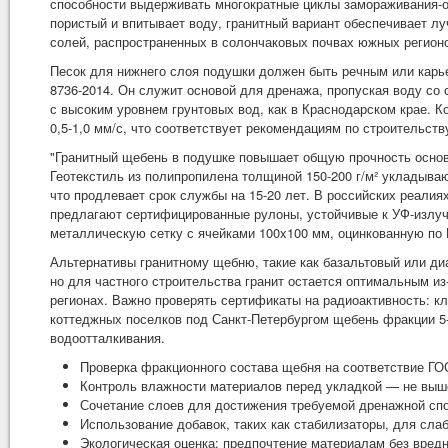
способности выдерживать многократные циклы замораживания-отт
пористый и впитывает воду, гранитный вариант обеспечивает л
солей, распространенных в солончаковых почвах южных регион
Песок для нижнего слоя подушки должен быть речным или карь
8736-2014. Он служит основой для дренажа, пропуская воду со 
с высоким уровнем грунтовых вод, как в Краснодарском крае. 
0,5-1,0 мм/с, что соответствует рекомендациям по строительств
"Гранитный щебень в подушке повышает общую прочность основ
Геотекстиль из полипропилена толщиной 150-200 г/м² укладыв
что продлевает срок службы на 15-20 лет. В российских реалия
предлагают сертифицированные рулоны, устойчивые к УФ-излу
металлическую сетку с ячейками 100x100 мм, оцинкованную по 
Альтернативы гранитному щебню, такие как базальтовый или д
но для частного строительства гранит остается оптимальным из-
регионах. Важно проверять сертификаты на радиоактивность: кл
коттеджных поселков под Санкт-Петербургом щебень фракции 5
водоотталкивания.
Проверка фракционного состава щебня на соответствие ГО
Контроль влажности материалов перед укладкой — не выш
Сочетание слоев для достижения требуемой дренажной спо
Использование добавок, таких как стабилизаторы, для слаб
Экологическая оценка: предпочтение материалам без вред