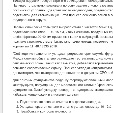
Укладка подушки требует строгого соблюдения последовательно
Начинают с разметки котлована по осям здания с использование
российских условиях, где грунт часто неоднороден, предварит
подстилкой для стабилизации. Этот процесс особенно важен в з
федерального округа.
Первый слой песка трамбуют виброплитами с частотой 50-70 Гц
подстилающего слоя — 10-15 см, чтобы избежать воздушных кар
щебня фракции 20-40 мм применяют катки с вибрацией, прокаты
практике строительства в Татарстане такие методы позволяют 
нормам по СП 48.13330.2019.
"Соблюдение технологии укладки продлевает срок службы фунда
Между слоями обязательно размещают геотекстиль, фиксируя ег
сейсмических зонах, таких как Камчатка, добавляют горизонта
повышая сопротивление сдвигу. Процесс укладки контролируют
денсиметром, что стандартно для объектов с допуском СРО в М
Для плитных фундаментов подушку формируют сплошным массив
конструкциях, популярных для малоэтажного жилья в Уральском
фундамента. Зимой укладку проводят с подогревом материалов,
избежать конденсации и снижения адгезии.
Подготовка котлована: очистка и выравнивание дна.
Укладка первого песчаного слоя с увлажнением до 10-12%.
Трамбовка и контроль плотности.