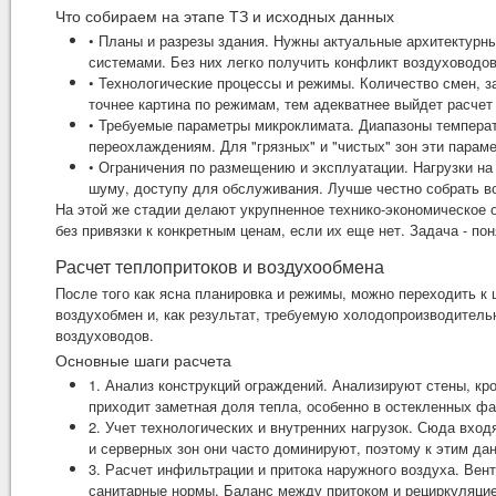
Что собираем на этапе ТЗ и исходных данных
• Планы и разрезы здания. Нужны актуальные архитектурн
системами. Без них легко получить конфликт воздуховодо
• Технологические процессы и режимы. Количество смен, 
точнее картина по режимам, тем адекватнее выйдет расчет
• Требуемые параметры микроклимата. Диапазоны температ
переохлаждениям. Для "грязных" и "чистых" зон эти парам
• Ограничения по размещению и эксплуатации. Нагрузки на
шуму, доступу для обслуживания. Лучше честно собрать вс
На этой же стадии делают укрупненное технико-экономическое 
без привязки к конкретным ценам, если их еще нет. Задача - по
Расчет теплопритоков и воздухообмена
После того как ясна планировка и режимы, можно переходить к
воздухобмен и, как результат, требуемую холодопроизводительн
воздуховодов.
Основные шаги расчета
1. Анализ конструкций ограждений. Анализируют стены, кр
приходит заметная доля тепла, особенно в остекленных фа
2. Учет технологических и внутренних нагрузок. Сюда вхо
и серверных зон они часто доминируют, поэтому к этим да
3. Расчет инфильтрации и притока наружного воздуха. Вент
санитарные нормы. Баланс между притоком и рециркуляцией