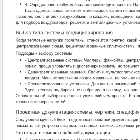
4. Определение требуемой холодопроизводительности. На
Если сделать запас слишком маленьким, система не вытяне
Параллельно считают воздухообмен по каждому помещению: крат
для подбора воздуховодов, решеток и вентиляционных установо
Выбор типа системы кондиционирования
Когда тепловые нагрузки посчитаны, становится понятно, како
централизованная схема, децентрализованные сплит-системы, 
Подходы к выбору системы
• Централизованные системы. Чиллеры, фанкойлы, центра
зонам, проще управлять и диспетчеризировать, но требую
• Децентрализованные решения. Сплит- и мультисплит-сист
вводом. Меньше завязки на общие машинные, но больше н
• Специализированные установки. Для чистых помещений, с
Здесь технику подбирают не по бренду, а по тому, как она
Окончательный выбор закрепляют уже в рабочем проекте. К это
трассы инженерных сетей.
Проектная документация: схемы, чертежи, специфи
Следующий крупный блок - подготовка проектной документации 
показать, как устроена система: на планах, схемах, аксонометри
Что входит в комплект рабочей документации
1. Пояснительная записка. В ней фиксируются исходные д