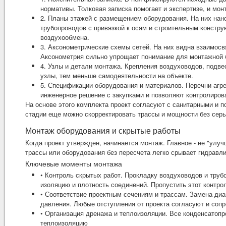
нормативы. Толковая записка помогает и экспертизе, и мон
2. Планы этажей с размещением оборудования. На них нано
трубопроводов с привязкой к осям и строительным констру
воздухообмена.
3. Аксонометрические схемы сетей. На них видна взаимосвя
Аксонометрия сильно упрощает понимание для монтажной б
4. Узлы и детали монтажа. Крепления воздуховодов, подве
узлы, тем меньше самодеятельности на объекте.
5. Спецификации оборудования и материалов. Перечни агре
инженерное решение с закупками и позволяют контролирова
На основе этого комплекта проект согласуют с санитарными и п
стадии еще можно скорректировать трассы и мощности без сер
Монтаж оборудования и скрытые работы
Когда проект утвержден, начинается монтаж. Главное - не "улу
трассы или оборудования без пересчета легко срывает гидравли
Ключевые моменты монтажа
• Контроль скрытых работ. Прокладку воздуховодов и тру
изоляцию и плотность соединений. Пропустить этот контрол
• Соответствие проектным сечениям и трассам. Замена диа
давления. Любые отступления от проекта согласуют и соп
• Организация дренажа и теплоизоляции. Все конденсатоп
теплоизоляцию