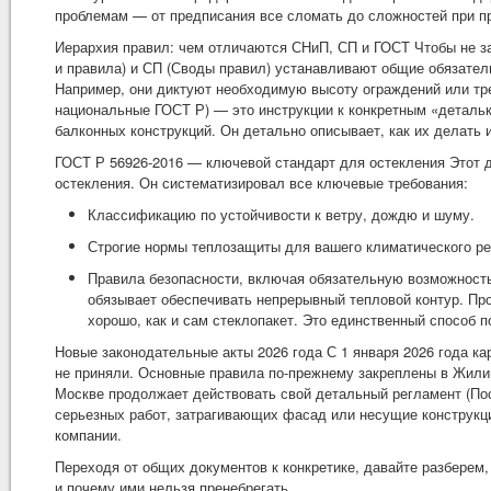
проблемам — от предписания все сломать до сложностей при п
Иерархия правил: чем отличаются СНиП, СП и ГОСТ Чтобы не з
и правила) и СП (Своды правил) устанавливают общие обязател
Например, они диктуют необходимую высоту ограждений или тр
национальные ГОСТ Р) — это инструкции к конкретным «деталька
балконных конструкций. Он детально описывает, как их делать 
ГОСТ Р 56926-2016 — ключевой стандарт для остекления Этот 
остекления. Он систематизировал все ключевые требования:
Классификацию по устойчивости к ветру, дождю и шуму.
Строгие нормы теплозащиты для вашего климатического ре
Правила безопасности, включая обязательную возможность 
обязывает обеспечивать непрерывный тепловой контур. Прощ
хорошо, как и сам стеклопакет. Это единственный способ п
Новые законодательные акты 2026 года С 1 января 2026 года 
не приняли. Основные правила по-прежнему закреплены в Жили
Москве продолжает действовать свой детальный регламент (По
серьезных работ, затрагивающих фасад или несущие конструкц
компании.
Переходя от общих документов к конкретике, давайте разберем,
и почему ими нельзя пренебрегать.