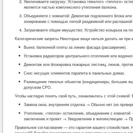
Увеличиваете нагрузку: Установка тяжелого «теплого» ост
является частью комплексного утепления балкона.
Объединяете с комнатой: Демонтаж подоконного блока или
зонирование с помощью легкой раздвижной или распашной 
Затрагиваете общее имущество: Устройство козырька на п
Категорические запреты Некоторые вещи нельзя делать ни при к
Вынос балконной плиты за линию фасада (расширение).
Установка радиаторов центрального отопления или водяног
Демонтаж или блокировка пожарных лестниц, люков, проти
Снос несущих элементов парапета в панельных домах.
Размещение тяжелых объектов (кондиционеры, большие ящик
допуском СРО.
Чтобы наглядно понять свой путь, ознакомьтесь с этой схемой
Замена окна, внутренняя отделка → Обычно нет (но проверь
Утепление, «теплое» остекление, объединение с комнатой
заключение и проект → Уведомление в жилинспекцию → Про
Правильное согласование — это гарантия вашего спокойствия.
решений? Давайте рассмотрим самые популярные и спорные сл