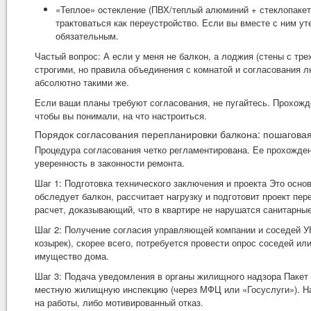
«Теплое» остекление (ПВХ/теплый алюминий + стеклопакеты
трактоваться как переустройство. Если вы вместе с ним у
обязательным.
Частый вопрос: А если у меня не балкон, а лоджия (стены с тр
строгими, но правила объединения с комнатой и согласования 
абсолютно такими же.
Если ваши планы требуют согласования, не пугайтесь. Прохожд
чтобы вы понимали, на что настроиться.
Порядок согласования перепланировки балкона: пошаговая
Процедура согласования четко регламентирована. Ее прохожден
уверенность в законности ремонта.
Шаг 1: Подготовка технического заключения и проекта Это осно
обследует балкон, рассчитает нагрузку и подготовит проект пе
расчет, доказывающий, что в квартире не нарушатся санитарны
Шаг 2: Получение согласия управляющей компании и соседей УК
козырек), скорее всего, потребуется провести опрос соседей и
имущество дома.
Шаг 3: Подача уведомления в органы жилищного надзора Пакет д
местную жилищную инспекцию (через МФЦ или «Госуслуги»). На
на работы, либо мотивированный отказ.