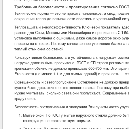
Требования безопасности и проектирования согласно ГОС
Технические нормы — это не прихоть чиновников, а свод прави
сохранения тепла до возможности спастись в чрезвычайной сит
Теплозащита и энергоэффективность Ключевой показатель здес
разное для Сочи, Москвы или Новосибирца и прописано в СП 50.
установка выполнена с ошибками, даже самое дорогое окно буде
плесени на откосах. Поэтому качественное утепление балкона 
теплый стык окна со стеной.
Конструктивная безопасность и устойчивость к нагрузкам Балк
нагрузка должна быть просчитана. ГОСТ и СП строго регламенти
крепежами обычно не должно превышать 600-700 мм. Это гаранти
Его высота (не менее 1.1 м для жилых зданий) и прочность — э
Освещенность и светопропускание Остекление не должно превр
кухнях было достаточно естественного света. Поэтому при выб
нужно учитывать, сколько света они пропускают. Современные 
крадут свет.
Безопасность обслуживания и эвакуации Эти пункты часто упуск
Мытье окон: По ГОСТу мытье наружного стекла должно быть
конструкция не соответствует нормам.
Эвакуация: Во многих старых домах балкон — это запасно