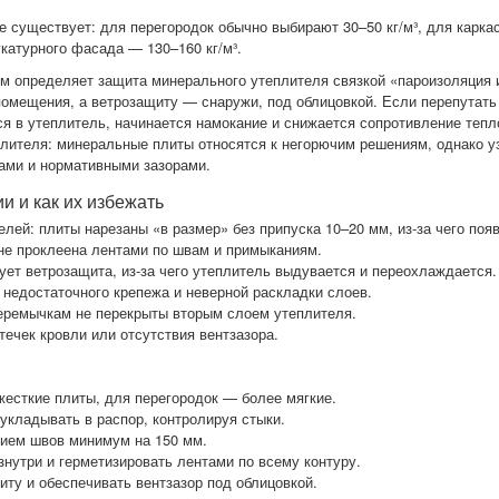
 существует: для перегородок обычно выбирают 30–50 кг/м³, для каркас
катурного фасада — 130–160 кг/м³.
ом определяет защита минерального утеплителя связкой «пароизоляция 
помещения, а ветрозащиту — снаружи, под облицовкой. Если перепутать
ся в утеплитель, начинается намокание и снижается сопротивление теп
плителя: минеральные плиты относятся к негорючим решениям, однако у
ами и нормативными зазорами.
и и как их избежать
елей: плиты нарезаны «в размер» без припуска 10–20 мм, из-за чего по
не проклеена лентами по швам и примыканиям.
ует ветрозащита, из-за чего утеплитель выдувается и переохлаждается.
 недостаточного крепежа и неверной раскладки слоев.
перемычкам не перекрыты вторым слоем утеплителя.
течек кровли или отсутствия вентзазора.
есткие плиты, для перегородок — более мягкие.
 укладывать в распор, контролируя стыки.
ием швов минимум на 150 мм.
нутри и герметизировать лентами по всему контуру.
ту и обеспечивать вентзазор под облицовкой.