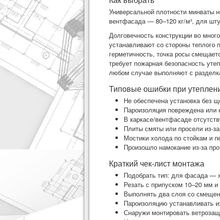
Универсальной плотности минваты не
вентфасада — 80–120 кг/м³, для шту
Долговечность конструкции во мног
устанавливают со стороны теплого 
герметичность, точка росы смещает
требует пожарная безопасность уте
любом случае выполняют с разделк
Типовые ошибки при утеплени
Не обеспечена установка без щ
Пароизоляция повреждена или 
В каркасе/вентфасаде отсутств
Плиты смяты или просели из-за
Мостики холода по стойкам и 
Произошло намокание из-за про
Краткий чек‑лист монтажа
Подобрать тип: для фасада — ж
Резать с припуском 10–20 мм и
Выполнять два слоя со смещен
Пароизоляцию устанавливать из
Снаружи монтировать ветрозащи