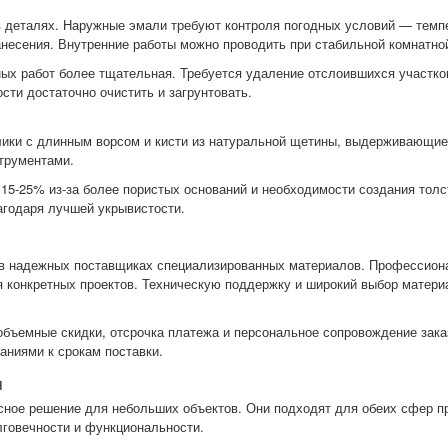
в деталях. Наружные эмали требуют контроля погодных условий — темпе
анесения. Внутренние работы можно проводить при стабильной комнатно
ых работ более тщательная. Требуется удаление отслоившихся участков
сти достаточно очистить и загрунтовать.
лики с длинным ворсом и кисти из натуральной щетины, выдерживающие
трументами.
15-25% из-за более пористых оснований и необходимости создания толс
агодаря лучшей укрывистости.
в надежных поставщиках специализированных материалов. Профессион
я конкретных проектов. Техническую поддержку и широкий выбор матер
бъемные скидки, отсрочка платежа и персональное сопровождение зака
аниями к срокам поставки.
я
ное решение для небольших объектов. Они подходят для обеих сфер пр
говечности и функциональности.