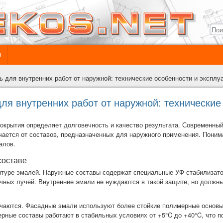
ы
 для внутренних работ от наружной: технические особенности и эксплу
ля внутренних работ от наружной: технические
окрытия определяет долговечность и качество результата. Современны
ается от составов, предназначенных для наружного применения. Поним
алов.
составе
птуре эмалей. Наружные составы содержат специальные УФ-стабилизат
чных лучей. Внутренние эмали не нуждаются в такой защите, но должны
чаются. Фасадные эмали используют более стойкие полимерные основ
ерные составы работают в стабильных условиях от +5°C до +40°C, что 