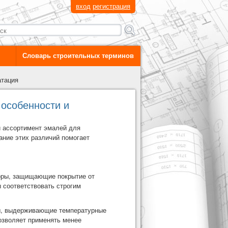
вход
регистрация
Словарь строительных терминов
атация
 особенности и
й
ассортимент эмалей для
ание этих различий помогает
оры, защищающие покрытие от
 соответствовать строгим
ы, выдерживающие температурные
позволяет применять менее