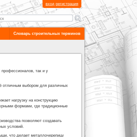
вход
регистрация
Словарь строительных терминов
 профессионалов, так и у
 её отличным выбором для различных
ижает нагрузку на конструкцию
турными формами, где традиционные
оизводства позволяют создавать
ных условий.
ыши, что делает металлочерепицу