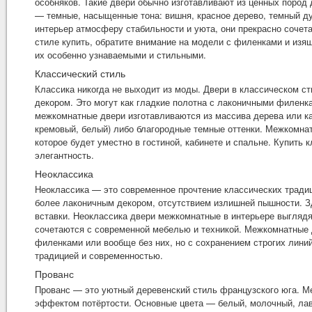
особняков. Такие двери обычно изготавливают из ценных пород
— темные, насыщенные тона: вишня, красное дерево, темный ду
интерьер атмосферу стабильности и уюта, они прекрасно сочет
стиле купить, обратите внимание на модели с филенками и изя
их особенно узнаваемыми и стильными.
Классический стиль
Классика никогда не выходит из моды. Двери в классическом с
декором. Это могут как гладкие полотна с лаконичными филенка
межкомнатные двери изготавливаются из массива дерева или ка
кремовый, белый) либо благородные темные оттенки. Межкомна
которое будет уместно в гостиной, кабинете и спальне. Купит
элегантность.
Неоклассика
Неоклассика — это современное прочтение классических традиц
более лаконичным декором, отсутствием излишней пышности. З
вставки. Неоклассика двери межкомнатные в интерьере выглядя
сочетаются с современной мебелью и техникой. Межкомнатные д
филенками или вообще без них, но с сохранением строгих лин
традицией и современностью.
Прованс
Прованс — это уютный деревенский стиль французского юга. Ме
эффектом потёртости. Основные цвета — белый, молочный, лав