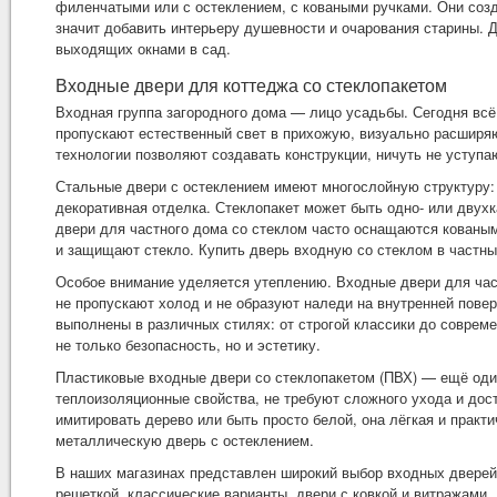
филенчатыми или с остеклением, с коваными ручками. Они созд
значит добавить интерьеру душевности и очарования старины. Д
выходящих окнами в сад.
Входные двери для коттеджа со стеклопакетом
Входная группа загородного дома — лицо усадьбы. Сегодня вс
пропускают естественный свет в прихожую, визуально расширя
технологии позволяют создавать конструкции, ничуть не уступ
Стальные двери с остеклением имеют многослойную структуру: 
декоративная отделка. Стеклопакет может быть одно- или дву
двери для частного дома со стеклом часто оснащаются кованы
и защищают стекло. Купить дверь входную со стеклом в частны
Особое внимание уделяется утеплению. Входные двери для час
не пропускают холод и не образуют наледи на внутренней пове
выполнены в различных стилях: от строгой классики до соврем
не только безопасность, но и эстетику.
Пластиковые входные двери со стеклопакетом (ПВХ) — ещё оди
теплоизоляционные свойства, не требуют сложного ухода и дос
имитировать дерево или быть просто белой, она лёгкая и прак
металлическую дверь с остеклением.
В наших магазинах представлен широкий выбор входных дверей 
решеткой, классические варианты, двери с ковкой и витражами.