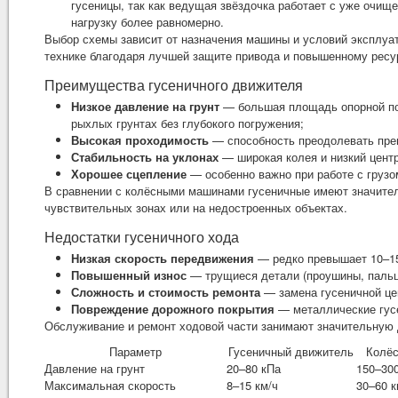
гусеницы, так как ведущая звёздочка работает с уже очищ
нагрузку более равномерно.
Выбор схемы зависит от назначения машины и условий эксплу
технике благодаря лучшей защите привода и повышенному ресу
Преимущества гусеничного движителя
Низкое давление на грунт
— большая площадь опорной пов
рыхлых грунтах без глубокого погружения;
Высокая проходимость
— способность преодолевать преп
Стабильность на уклонах
— широкая колея и низкий цент
Хорошее сцепление
— особенно важно при работе с грузо
В сравнении с колёсными машинами гусеничные имеют значитель
чувствительных зонах или на недостроенных объектах.
Недостатки гусеничного хода
Низкая скорость передвижения
— редко превышает 10–15
Повышенный износ
— трущиеся детали (проушины, пальцы
Сложность и стоимость ремонта
— замена гусеничной це
Повреждение дорожного покрытия
— металлические гусе
Обслуживание и ремонт ходовой части занимают значительную 
Параметр
Гусеничный движитель
Колёс
Давление на грунт
20–80 кПа
150–30
Максимальная скорость
8–15 км/ч
30–60 к