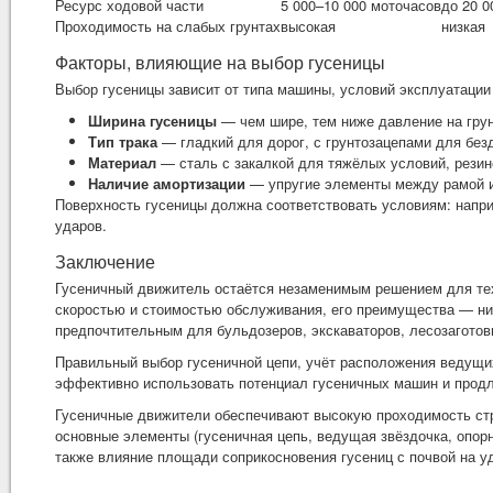
Ресурс ходовой части
5 000–10 000 моточасов
до 20 0
Проходимость на слабых грунтах
высокая
низкая
Факторы, влияющие на выбор гусеницы
Выбор гусеницы зависит от типа машины, условий эксплуатации 
Ширина гусеницы
— чем шире, тем ниже давление на грун
Тип трака
— гладкий для дорог, с грунтозацепами для без
Материал
— сталь с закалкой для тяжёлых условий, резин
Наличие амортизации
— упругие элементы между рамой и
Поверхность гусеницы должна соответствовать условиям: напри
ударов.
Заключение
Гусеничный движитель остаётся незаменимым решением для тех
скоростью и стоимостью обслуживания, его преимущества — низ
предпочтительным для бульдозеров, экскаваторов, лесозагото
Правильный выбор гусеничной цепи, учёт расположения ведущи
эффективно использовать потенциал гусеничных машин и продл
Гусеничные движители обеспечивают высокую проходимость стро
основные элементы (гусеничная цепь, ведущая звёздочка, опор
также влияние площади соприкосновения гусениц с почвой на у