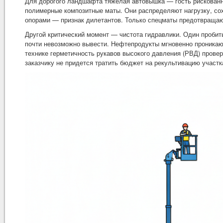
Для дорогого ландшафта тяжелая автовышка — гость рискованн
полимерные композитные маты. Они распределяют нагрузку, со
опорами — признак дилетантов. Только спецматы предотвращают 
Другой критический момент — чистота гидравлики. Один пробит
почти невозможно вывести. Нефтепродукты мгновенно проникают
технике герметичность рукавов высокого давления (РВД) провер
заказчику не придется тратить бюджет на рекультивацию участ