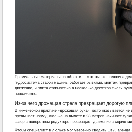
Премиальные материалы на объекте — это только половина дел
гидросистема старой машины работает рывками, монтаж превра
движение, и плита стоимостью в несколько десятков тысяч рубл
невозможно.
Из-за чего дрожащая стрела превращает дорогую пли
В инженерной практике «дрожащая рука» часто оказывается не 
превышает норму, люлька на вылете в 28 метров начинает гуля
зазор в поворотном редукторе превращает движение в серию ми
Чтобы специалист в люльке мог уверенно сводить швы,
аренда 