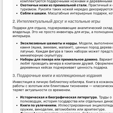
комплектуются подарочными ножнами и деревянными 
Охотничьи ножи из премиальной стали.
Практичный и 
туризмом. Рукояти таких ножей нередко декорируются
Сабли и шашки.
Масштабные интерьерные подарки, кот
2. Интеллектуальный досуг и настольные игры
Подарки для отдыха, подчеркивающие аналитический склад 
владельца. Это не просто инвентарь для игры, а полноцен
интерьера.
Эксклюзивные шахматы и нарды.
Модели, выполненны
камня (яшма, змеевик, малахит), ценных пород дерева
латунью. Каждая фигура в таких наборах может предст
миниатюрную скульптуру.
Наборы для покера или премиальное домино.
Вариант
любят проводить вечера в компании друзей. Оформлен
деревянных кейсах подчеркивает ценность подарка.
3. Подарочные книги и коллекционные издания
Инвестиция в личную библиотеку юбиляра. Книга в кожано
работы с золотым или блинтовым тиснением — классически
теряет актуальности со временем.
Историческая и биографическая литература.
Труды о 
полководцах, история государства или отдельных дина
Книги по увлечениям.
Иллюстрированные энциклопедии
оружии, виноделии, автомобилях или архитектуре.