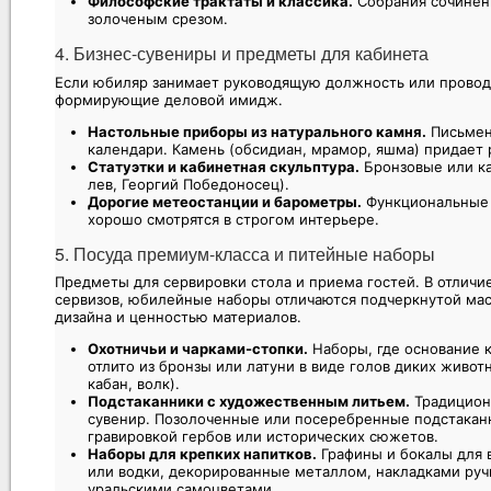
Философские трактаты и классика.
Собрания сочинен
золоченым срезом.
4. Бизнес-сувениры и предметы для кабинета
Если юбиляр занимает руководящую должность или проводи
формирующие деловой имидж.
Настольные приборы из натурального камня.
Письменн
календари. Камень (обсидиан, мрамор, яшма) придает
Статуэтки и кабинетная скульптура.
Бронзовые или ка
лев, Георгий Победоносец).
Дорогие метеостанции и барометры.
Функциональные 
хорошо смотрятся в строгом интерьере.
5. Посуда премиум-класса и питейные наборы
Предметы для сервировки стола и приема гостей. В отличи
сервизов, юбилейные наборы отличаются подчеркнутой ма
дизайна и ценностью материалов.
Охотничьи и чарками-стопки.
Наборы, где основание 
отлито из бронзы или латуни в виде голов диких живот
кабан, волк).
Подстаканники с художественным литьем.
Традицион
сувенир. Позолоченные или посеребренные подстакан
гравировкой гербов или исторических сюжетов.
Наборы для крепких напитков.
Графины и бокалы для в
или водки, декорированные металлом, накладками руч
уральскими самоцветами.