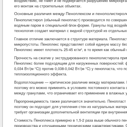
воздействию, не гниет и не подвергается разрушению микроорг
его монтаж на строительных объектах.
Основные различия между Пеноплексом и пенополистиро
Пенополистирол (обычный пенопласт) производится по соверше
водяным паром в специальной блок-форме. Гранулы под воздейс
технология создает материал с видной структурой из отдельных
Главное отличие заключается в структуре материала. Пеноплас
микропустоты. Пеноплекс представляет собой единую массу без
Пеноплекс имеет плотность 25-45 кг/м³, в то время как обычный 
Прочность на сжатие у экструдированного пенополистирола при
Пеноплекс более подходящим для нагруженных поверхностей: фу
0,034 Вт/(м·°C)) против 0,038-0,042 Вт/(м·°C) у пенопласта, ч
теплоизоляционного эффекта.
Водопоглощение — критическое различие между материалами. П
поэтому его можно применять в условиях постоянного контакта
между гранулами, что ограничивает его применение в влажных 
Паропроницаемость также различается значительно. Пенопласт и
поэтому он подходит для утепления стен из натуральных материа
требует организации дополнительной вентиляции при внутренне
Стоимость Пеноплекса примерно в 1,5-2 раза выше обычного пе
производства и улучшенными техническими характеристиками. 