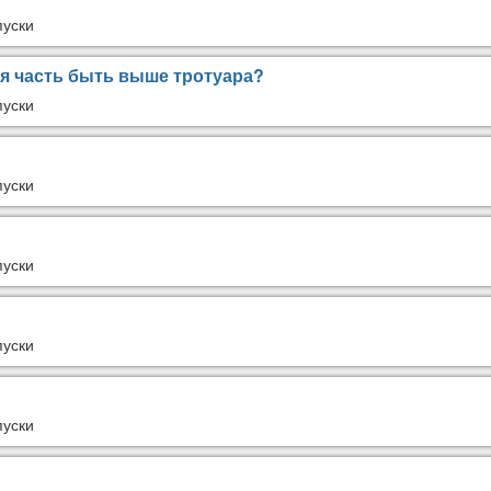
пуски
я часть быть выше тротуара?
пуски
пуски
пуски
пуски
пуски