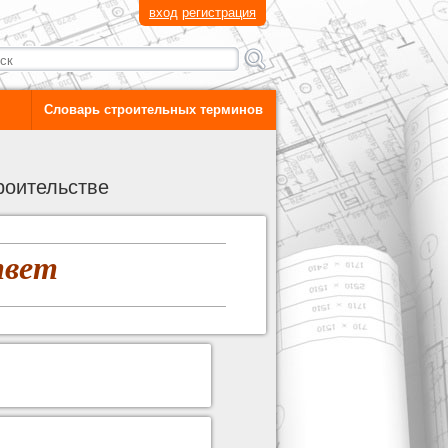
вход
регистрация
Словарь строительных терминов
роительстве
твет