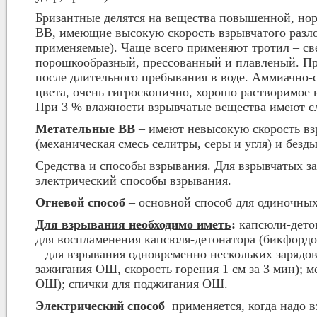
Бризантные делятся на вещества повышенной, но
ВВ, имеющие высокую скорость взрывчатого разло
применяемые). Чаще всего применяют тротил – св
порошкообразный, прессованный и плавленый. Пре
после длительного пребывания в воде. Аммиачно-с
цвета, очень гигроскопично, хорошо растворимое
При 3 % влажности взрывчатые вещества имеют сл
Метательные ВВ
– имеют невысокую скорость вз
(механическая смесь селитры, серы и угля) и бе
Средства и способы взрывания. Для взрывчатых за
электрический способы взрывания.
Огневой способ
– основной способ для одиночных
Для взрывания необходимо иметь
:
капсюли-дето
для воспламенения капсюля-детонатора (бикфордо
– для взрывания одновременно нескольких зарядов
зажигания ОШ, скорость горения 1 см за 3 мин); 
ОШ); спички для поджигания ОШ.
Электрический способ
применяется, когда надо в