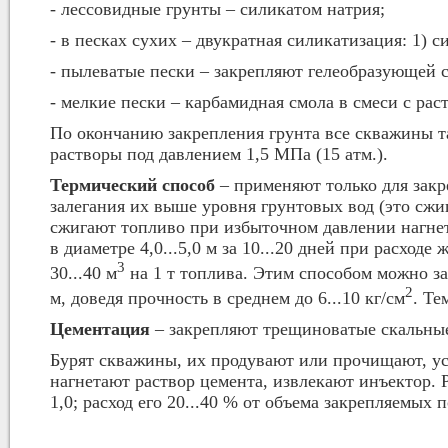
- лессовидные грунты – силикатом натрия;
- в песках сухих – двукратная силикатизация: 1) с
- пылеватые пески – закрепляют гелеобразующей 
- мелкие пески – карбамидная смола в смеси с рас
По окончанию закрепления грунта все скважины 
растворы под давлением 1,5 МПа (15 атм.).
Термический способ
– применяют только для закр
залегания их выше уровня грунтовых вод (это сжи
сжигают топливо при избыточном давлении нагнет
в диаметре 4,0...5,0 м за 10...20 дней при расходе
3
30...40 м
на 1 т топлива. Этим способом можно за
2
м, доведя прочность в среднем до 6...10 кг/см
. Те
Цементация
– закрепляют трещиноватые скальные
Бурят скважины, их продувают или прочищают, у
нагнетают раствор цемента, извлекают инъектор. 
1,0; расход его 20...40 % от объема закрепляемых п