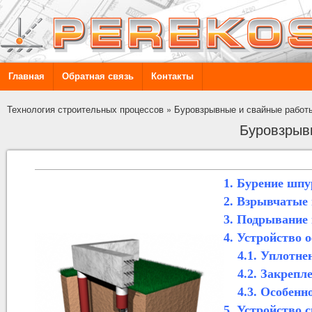
Главная
Обратная связь
Контакты
Технология строительных процессов
»
Буровзрывные и свайные работ
Буровзрыв
1.
Бурение шпу
2.
Взрывчатые 
3.
Подрывание 
4.
Устройство 
4.1.
Уплотнен
4.2.
Закрепле
4.3.
Особенно
5.
Устройство 