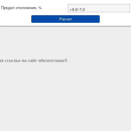
Предел отклонения, %
+9,0/-7,0
Раcчет
я ссылка на сайт обязательна®